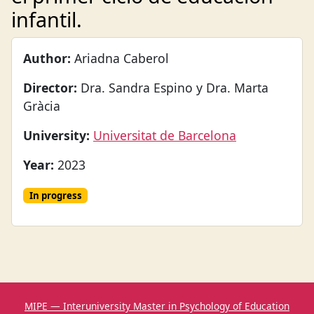
infantil.
Author:
Ariadna Caberol
Director:
Dra. Sandra Espino y Dra. Marta
Gràcia
University:
Universitat de Barcelona
Year:
2023
In progress
MIPE — Interuniversity Master in Psychology of Education