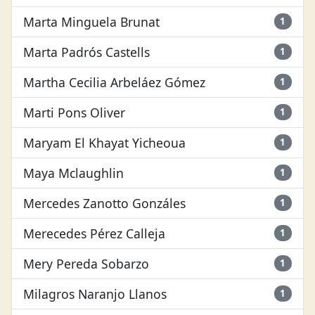
Marta Minguela Brunat
1
Marta Padrós Castells
1
Martha Cecilia Arbeláez Gómez
1
Marti Pons Oliver
1
Maryam El Khayat Yicheoua
1
Maya Mclaughlin
1
Mercedes Zanotto Gonzáles
1
Merecedes Pérez Calleja
1
Mery Pereda Sobarzo
1
Milagros Naranjo Llanos
1