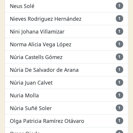
Neus Solé
1
Nieves Rodriguez Hernández
1
Nini Johana Villamizar
1
Norma Alicia Vega López
1
Núria Castells Gómez
1
Núria De Salvador de Arana
1
Núria Juan Calvet
1
Nuria Molla
1
Núria Suñé Soler
1
Olga Patricia Ramírez Otávaro
1