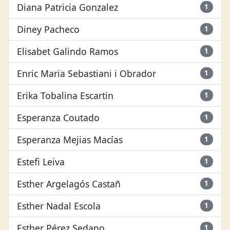
Diana Patricia Gonzalez
1
Diney Pacheco
1
Elisabet Galindo Ramos
1
Enric Maria Sebastiani i Obrador
1
Erika Tobalina Escartin
1
Esperanza Coutado
1
Esperanza Mejias Macías
1
Estefi Leiva
1
Esther Argelagós Castañ
1
Esther Nadal Escola
1
Esther Pérez Sedano
1