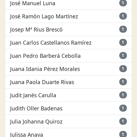
José Manuel Luna
1
José Ramón Lago Martínez
1
Josep Mª Rius Brescó
1
Juan Carlos Castellanos Ramírez
1
Juan Pedro Barberá Cebolla
1
Juana Idania Pérez Morales
1
Juana Paola Duarte Rivas
1
Judit Janés Carulla
1
Judith Oller Badenas
1
Julia Johanna Quiroz
1
Julissa Anaya
1