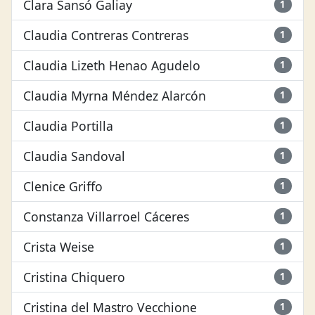
Clara Sansó Galiay
1
Claudia Contreras Contreras
1
Claudia Lizeth Henao Agudelo
1
Claudia Myrna Méndez Alarcón
1
Claudia Portilla
1
Claudia Sandoval
1
Clenice Griffo
1
Constanza Villarroel Cáceres
1
Crista Weise
1
Cristina Chiquero
1
Cristina del Mastro Vecchione
1