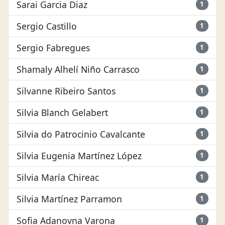
Sarai Garcia Diaz
1
Sergio Castillo
1
Sergio Fabregues
1
Shamaly Alhelí Niño Carrasco
1
Silvanne Ribeiro Santos
1
Silvia Blanch Gelabert
1
Silvia do Patrocinio Cavalcante
1
Silvia Eugenia Martínez López
1
Silvia María Chireac
1
Silvia Martínez Parramon
1
Sofia Adanovna Varona
1