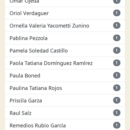
Omar Ojeda
1
Oriol Verdaguer
1
Ornella Valeria Yacometti Zunino
1
Pablina Pezzola
1
Pamela Soledad Castillo
1
Paola Tatiana Domínguez Ramírez
1
Paula Boned
1
Paulina Tatiana Rojos
1
Priscila Garza
1
Raul Saíz
1
Remedios Rubio García
1