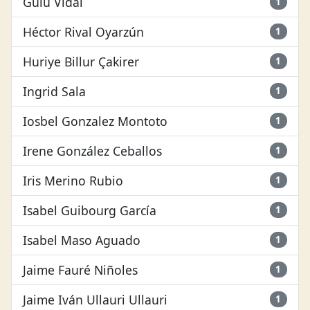
Guiu Vidal
1
Héctor Rival Oyarzún
1
Huriye Billur Çakirer
1
Ingrid Sala
1
Iosbel Gonzalez Montoto
1
Irene González Ceballos
1
Iris Merino Rubio
1
Isabel Guibourg García
1
Isabel Maso Aguado
1
Jaime Fauré Niñoles
1
Jaime Iván Ullauri Ullauri
1