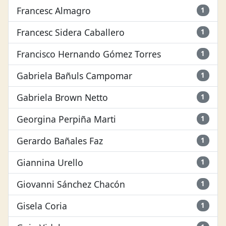
Francesc Almagro
1
Francesc Sidera Caballero
1
Francisco Hernando Gómez Torres
1
Gabriela Bañuls Campomar
1
Gabriela Brown Netto
1
Georgina Perpiña Marti
1
Gerardo Bañales Faz
1
Giannina Urello
1
Giovanni Sánchez Chacón
1
Gisela Coria
1