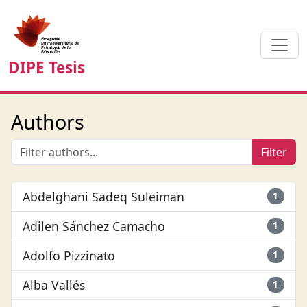
DIPE Tesis
Authors
Filter
Abdelghani Sadeq Suleiman
1
Adilen Sánchez Camacho
1
Adolfo Pizzinato
1
Alba Vallés
1