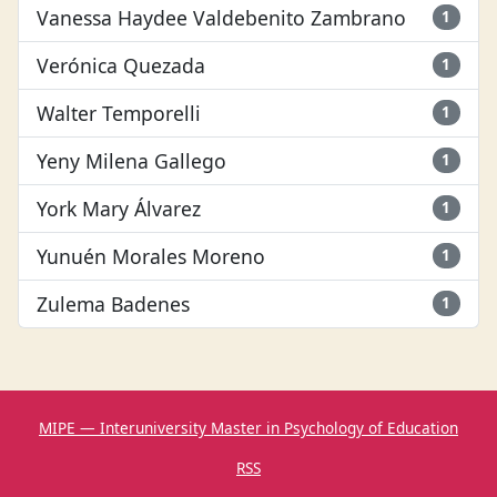
Vanessa Haydee Valdebenito Zambrano
1
Verónica Quezada
1
Walter Temporelli
1
Yeny Milena Gallego
1
York Mary Álvarez
1
Yunuén Morales Moreno
1
Zulema Badenes
1
MIPE — Interuniversity Master in Psychology of Education
RSS