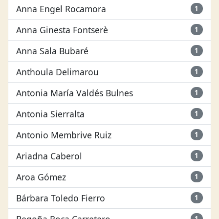
Anna Engel Rocamora
1
Anna Ginesta Fontserè
1
Anna Sala Bubaré
1
Anthoula Delimarou
1
Antonia María Valdés Bulnes
1
Antonia Sierralta
1
Antonio Membrive Ruiz
1
Ariadna Caberol
1
Aroa Gómez
1
Bárbara Toledo Fierro
1
Begoña Roca Carretero
1