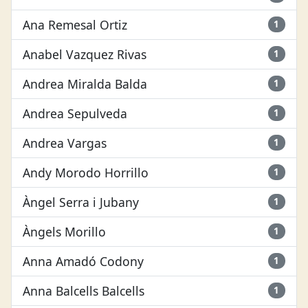
Ana Remesal Ortiz
1
Anabel Vazquez Rivas
1
Andrea Miralda Balda
1
Andrea Sepulveda
1
Andrea Vargas
1
Andy Morodo Horrillo
1
Àngel Serra i Jubany
1
Àngels Morillo
1
Anna Amadó Codony
1
Anna Balcells Balcells
1