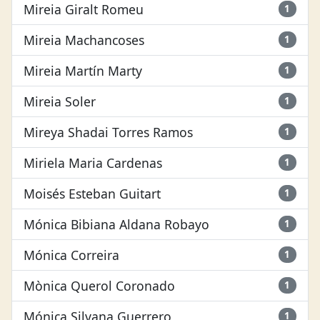
Mireia Giralt Romeu
1
Mireia Machancoses
1
Mireia Martín Marty
1
Mireia Soler
1
Mireya Shadai Torres Ramos
1
Miriela Maria Cardenas
1
Moisés Esteban Guitart
1
Mónica Bibiana Aldana Robayo
1
Mónica Correira
1
Mònica Querol Coronado
1
Mónica Silvana Guerrero
1