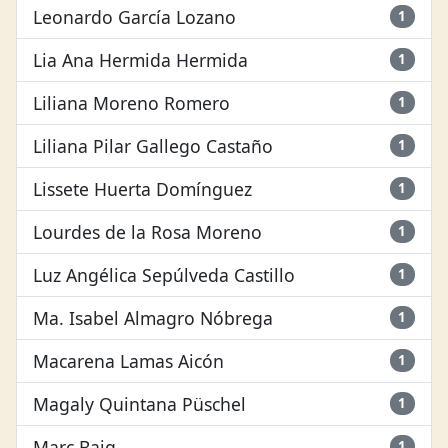
Leonardo García Lozano
1
Lia Ana Hermida Hermida
1
Liliana Moreno Romero
1
Liliana Pilar Gallego Castaño
1
Lissete Huerta Domínguez
1
Lourdes de la Rosa Moreno
1
Luz Angélica Sepúlveda Castillo
1
Ma. Isabel Almagro Nóbrega
1
Macarena Lamas Aicón
1
Magaly Quintana Püschel
1
Marc Baig
1