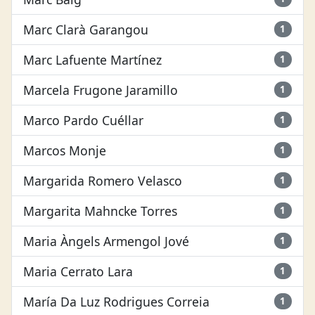
Marc Clarà Garangou
1
Marc Lafuente Martínez
1
Marcela Frugone Jaramillo
1
Marco Pardo Cuéllar
1
Marcos Monje
1
Margarida Romero Velasco
1
Margarita Mahncke Torres
1
Maria Àngels Armengol Jové
1
Maria Cerrato Lara
1
María Da Luz Rodrigues Correia
1