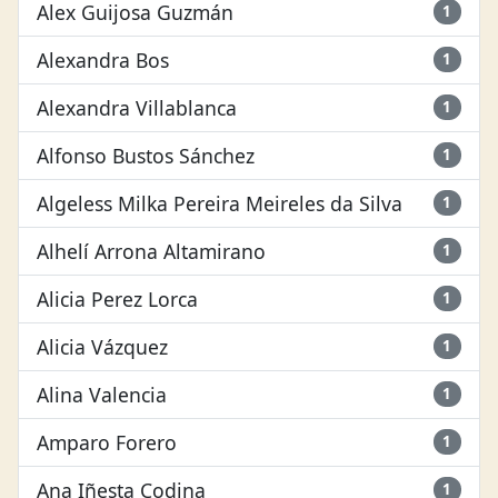
Alex Guijosa Guzmán
1
Alexandra Bos
1
Alexandra Villablanca
1
Alfonso Bustos Sánchez
1
Algeless Milka Pereira Meireles da Silva
1
Alhelí Arrona Altamirano
1
Alicia Perez Lorca
1
Alicia Vázquez
1
Alina Valencia
1
Amparo Forero
1
Ana Iñesta Codina
1