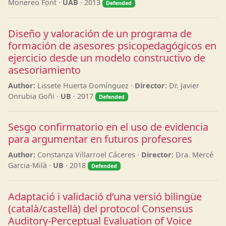
Monereo Font ·
UAB
· 2013
Defended
Diseño y valoración de un programa de
formación de asesores psicopedagógicos en
ejercicio desde un modelo constructivo de
asesoriamiento
Author:
Lissete Huerta Domínguez ·
Director:
Dr. Javier
Onrubia Goñi ·
UB
· 2017
Defended
Sesgo confirmatorio en el uso de evidencia
para argumentar en futuros profesores
Author:
Constanza Villarroel Cáceres ·
Director:
Dra. Mercé
Garcia-Milà ·
UB
· 2018
Defended
Adaptació i validació d’una versió bilingüe
(català/castellà) del protocol Consensus
Auditory-Perceptual Evaluation of Voice