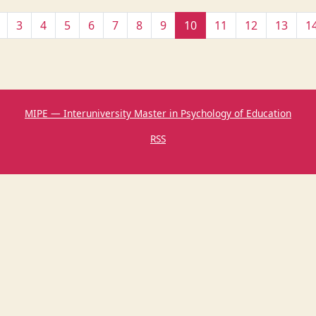
3
4
5
6
7
8
9
10
11
12
13
1
MIPE — Interuniversity Master in Psychology of Education
RSS