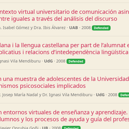
texto virtual universitario de comunicación asi
tre iguales a través del análisis del discurso
. Isabel Gómez y Dra. Ibis Álvarez ·
UAB
· 2008
Defended
ana i la llengua castellana per part de l’alumnat 
licatius i relacions d’intedependència lingüística
gnasi Vila Mendiburu ·
UdG
· 2008
Defended
n una muestra de adolescentes de la Universidad 
nismos psicosociales implicados
. Josep María Nadal y Dr. Ignasi Vila Mendiburu ·
UdG
· 2008
Defe
entornos virtuales de enseñanza y aprendizaje. L
lumnos y los procesos de ayuda y guía del profe
 Javier Onrubia Goñi ·
UB
· 2008
Defended