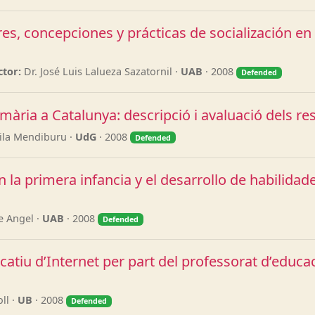
es, concepciones y prácticas de socialización en
ctor:
Dr. José Luis Lalueza Sazatornil ·
UAB
· 2008
Defended
imària a Catalunya: descripció i avaluació dels re
Vila Mendiburu ·
UdG
· 2008
Defended
la primera infancia y el desarrollo de habilidade
e Angel ·
UAB
· 2008
Defended
ducatiu d’Internet per part del professorat d’educa
ll ·
UB
· 2008
Defended