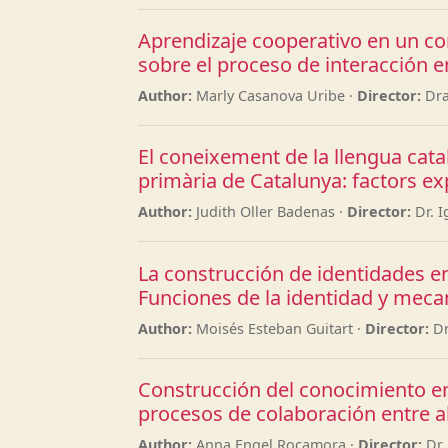
Aprendizaje cooperativo en un con
sobre el proceso de interacción en
Author:
Marly Casanova Uribe ·
Director:
Dra
El coneixement de la llengua catal
primària de Catalunya: factors exp
Author:
Judith Oller Badenas ·
Director:
Dr. I
La construcción de identidades e
Funciones de la identidad y meca
Author:
Moisés Esteban Guitart ·
Director:
Dr
Construcción del conocimiento en 
procesos de colaboración entre a
Author:
Anna Engel Rocamora ·
Director:
Dr.