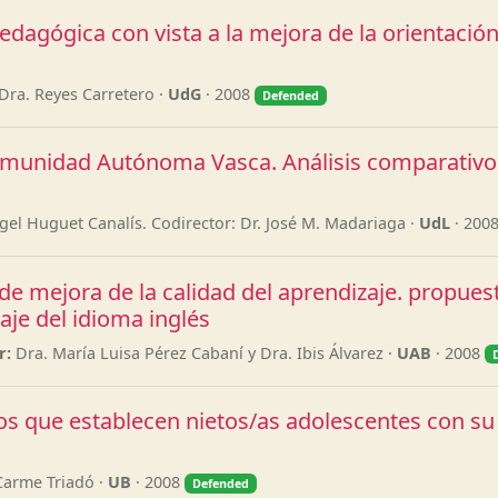
dagógica con vista a la mejora de la orientación
Dra. Reyes Carretero ·
UdG
· 2008
Defended
 Comunidad Autónoma Vasca. Análisis comparativo
gel Huguet Canalís. Codirector: Dr. José M. Madariaga ·
UdL
· 200
e mejora de la calidad del aprendizaje. propues
aje del idioma inglés
r:
Dra. María Luisa Pérez Cabaní y Dra. Ibis Álvarez ·
UAB
· 2008
ulos que establecen nietos/as adolescentes con s
Carme Triadó ·
UB
· 2008
Defended